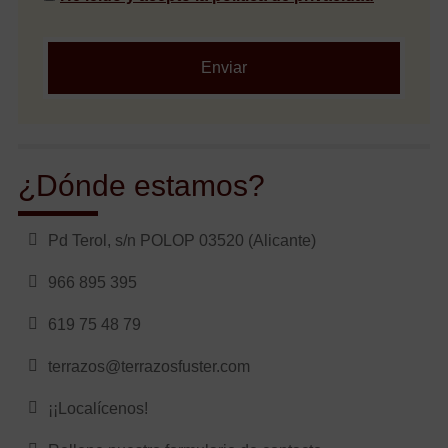
Enviar
¿Dónde estamos?
Pd Terol, s/n POLOP 03520 (Alicante)
966 895 395
619 75 48 79
terrazos@terrazosfuster.com
¡¡Localícenos!