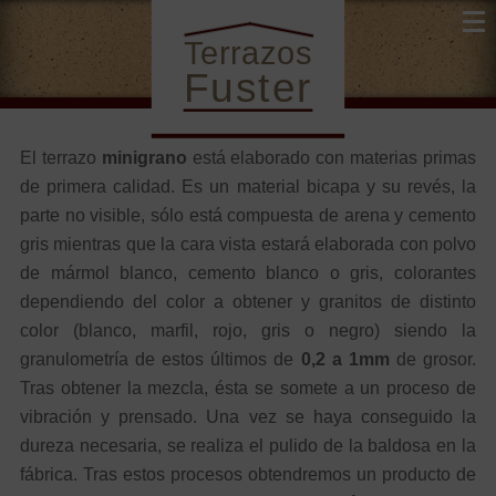
Terrazos
Fuster
Minigranos
Terrazos para interiores
El terrazo
minigrano
está elaborado con materias primas
de primera calidad. Es un material bicapa y su revés, la
Sobre Nosotros
Nuestros terrazos
Contacto
parte no visible, sólo está compuesta de arena y cemento
gris mientras que la cara vista estará elaborada con polvo
de mármol blanco, cemento blanco o gris, colorantes
dependiendo del color a obtener y granitos de distinto
color (blanco, marfil, rojo, gris o negro) siendo la
granulometría de estos últimos de
0,2 a 1mm
de grosor.
Tras obtener la mezcla, ésta se somete a un proceso de
vibración y prensado. Una vez se haya conseguido la
dureza necesaria, se realiza el pulido de la baldosa en la
fábrica. Tras estos procesos obtendremos un producto de