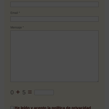
Email *
Mensaje *
+
=
0
5
He leído y acepto la política de privacidad