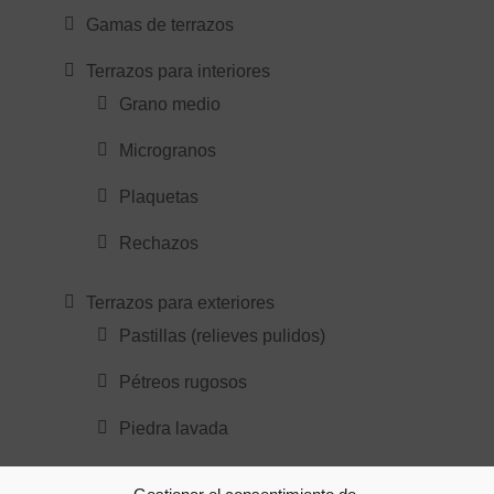
Gamas de terrazos
Terrazos para interiores
Grano medio
Microgranos
Plaquetas
Rechazos
Terrazos para exteriores
Pastillas (relieves pulidos)
Pétreos rugosos
Piedra lavada