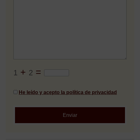
+
=
1
2
He leído y acepto la política de privacidad
Enviar