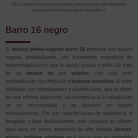
(*)
La imagen se ajusta a la realidad, aunque puede sufrir pequeñas
variaciones debido a los ajustes fotográficos.
Barro 16 negro
El
terrazo pétreo-rugoso barro 16
presenta una textura
rugosa, antideslizante, con tratamiento superficial de
impermeabilización que le aporta dureza y brillo. Se trata
de un
terrazo de
uso
exterior
, con cara vista
antideslizante con imitación a
texturas
naturales
. Al estar
aditivado con hidrofugantes y plastificantes, que le dotan
de una mínima absorción, su resistencia a la heladicidad
se ve incrementada y se favorece un óptimo
envejecimiento. Por sus características de resistencia al
desgaste y bajo deslizamiento, este producto es idóneo
para usos en zonas exteriores de alto tránsito (
aceras
,
plazas
,
jardines
,
piscinas
etc.), en las que se obtendrán